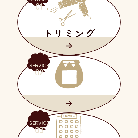
01
トリミング
（プードル専門）
SERVICE
02
犬の幼稚園
SERVICE
03